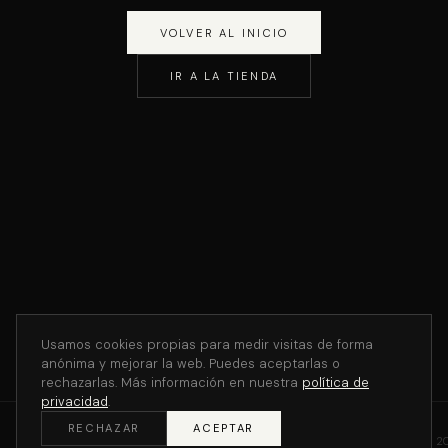
VOLVER AL INICIO
IR A LA TIENDA
Usamos cookies propias para medir visitas de forma
anónima y mejorar la web. Puedes aceptarlas o
rechazarlas. Más información en nuestra
política de
privacidad
.
RECHAZAR
ACEPTAR
©
2
THE V