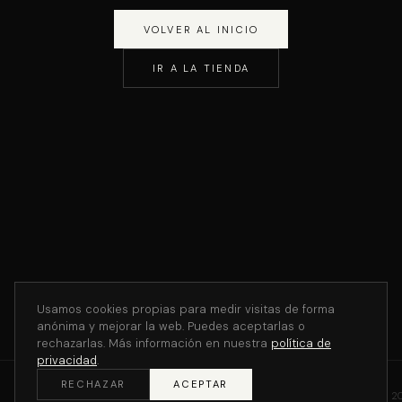
VOLVER AL INICIO
IR A LA TIENDA
Usamos cookies propias para medir visitas de forma
anónima y mejorar la web. Puedes aceptarlas o
rechazarlas. Más información en nuestra
política de
privacidad
.
RECHAZAR
ACEPTAR
©
2
THE V