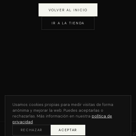
VOLVER AL INICIO
IR A LA TIENDA
Usamos cookies propias para medir visitas de forma
anónima y mejorar la web. Puedes aceptarlas o
rechazarlas. Más información en nuestra
política de
privacidad
.
RECHAZAR
ACEPTAR
©
2
THE V