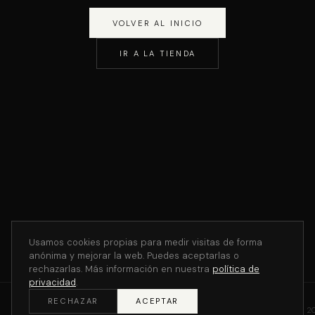
VOLVER AL INICIO
IR A LA TIENDA
Usamos cookies propias para medir visitas de forma
anónima y mejorar la web. Puedes aceptarlas o
rechazarlas. Más información en nuestra
política de
privacidad
.
RECHAZAR
ACEPTAR
©
2
THE V