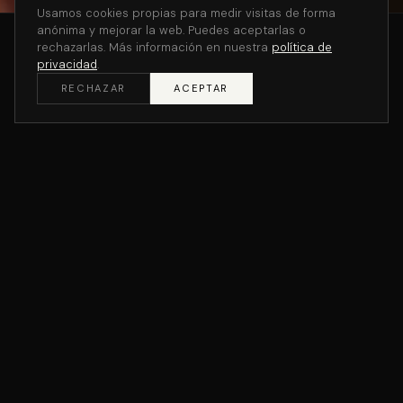
Usamos cookies propias para medir visitas de forma
anónima y mejorar la web. Puedes aceptarlas o
rechazarlas. Más información en nuestra
política de
privacidad
.
RECHAZAR
ACEPTAR
Prendas estrella
+ AÑADIR
Cap V.01
13.00 €
+ AÑADIR
POkEmOn
20.00 €
+ AÑADIR
MadriZ V.01.1
20.00 €