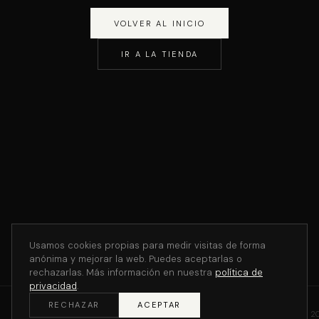
VOLVER AL INICIO
IR A LA TIENDA
Usamos cookies propias para medir visitas de forma
anónima y mejorar la web. Puedes aceptarlas o
rechazarlas. Más información en nuestra
política de
privacidad
.
RECHAZAR
ACEPTAR
©
2
THE V