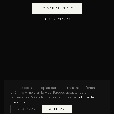
VOLVER AL INICIO
IR A LA TIENDA
Usamos cookies propias para medir visitas de forma
anónima y mejorar la web. Puedes aceptarlas o
rechazarlas. Más información en nuestra
política de
privacidad
.
RECHAZAR
ACEPTAR
©
2
THE V