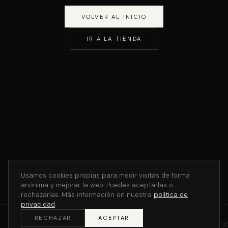
VOLVER AL INICIO
IR A LA TIENDA
Usamos cookies propias para medir visitas de forma
anónima y mejorar la web. Puedes aceptarlas o
rechazarlas. Más información en nuestra
política de
privacidad
.
RECHAZAR
ACEPTAR
©
2
THE V