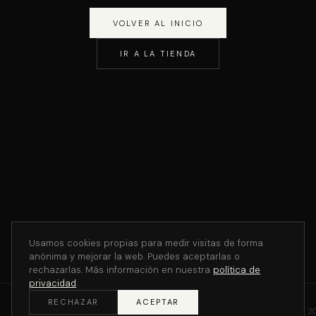
VOLVER AL INICIO
IR A LA TIENDA
Usamos cookies propias para medir visitas de forma
anónima y mejorar la web. Puedes aceptarlas o
rechazarlas. Más información en nuestra
política de
privacidad
.
RECHAZAR
ACEPTAR
©
2
THE V